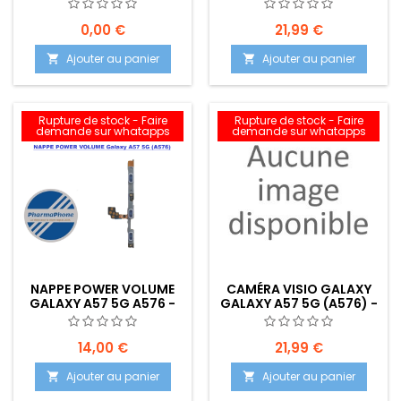
5G A576 -
(A576) / GALAXY A37
EMPLACEMENT:
(A376) EMPLACEMENT:
0,00 €
21,99 €
Ajouter au panier
Ajouter au panier


Rupture de stock - Faire
Rupture de stock - Faire
demande sur whatapps
demande sur whatapps
NAPPE POWER VOLUME
CAMÉRA VISIO GALAXY
GALAXY A57 5G A576 -
GALAXY A57 5G (A576) -
EMPLACEMENT :
EMPLACEMENT:
14,00 €
21,99 €
Ajouter au panier
Ajouter au panier

