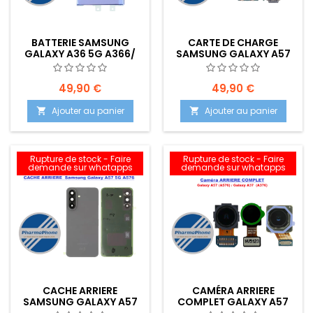
BATTERIE SAMSUNG
CARTE DE CHARGE
GALAXY A36 5G A366/
SAMSUNG GALAXY A57
A56 5G A566/ A37 5G
5G A576 EMPLACEMENT:
A376/ A57 5G -
EMPLACEMENT :
49,90 €
49,90 €
Ajouter au panier
Ajouter au panier


Rupture de stock - Faire
Rupture de stock - Faire
demande sur whatapps
demande sur whatapps
CACHE ARRIERE
CAMÉRA ARRIERE
SAMSUNG GALAXY A57
COMPLET GALAXY A57