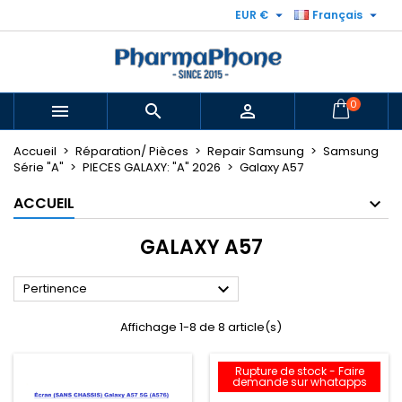


EUR €
Français
0



Accueil
Réparation/ Pièces
Repair Samsung
Samsung
Série "A"
PIECES GALAXY: "A" 2026
Galaxy A57
ACCUEIL
GALAXY A57

Pertinence
Affichage 1-8 de 8 article(s)
Rupture de stock - Faire
demande sur whatapps