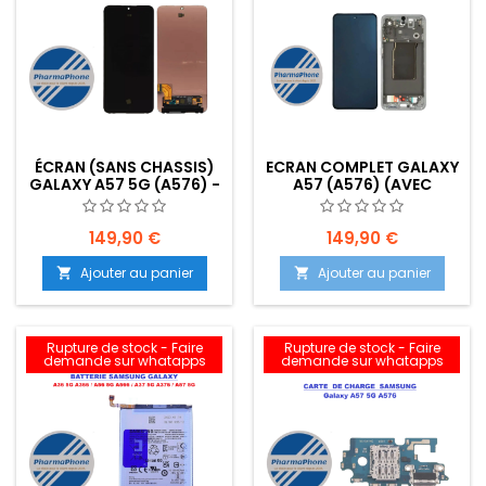
ÉCRAN (SANS CHASSIS)
ECRAN COMPLET GALAXY
GALAXY A57 5G (A576) -
A57 (A576) (AVEC
EMPLACEMENT: Z02-
CHASSIS) -
R03-E07
EMPLACEMENT : Z02-
R03-E07
149,90 €
149,90 €
Ajouter au panier
Ajouter au panier


Rupture de stock - Faire
Rupture de stock - Faire
demande sur whatapps
demande sur whatapps