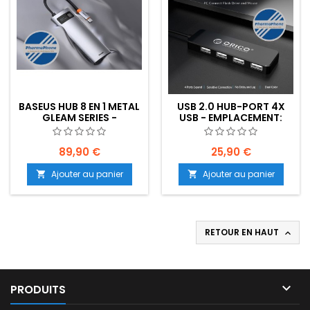
BASEUS HUB 8 EN 1 METAL
USB 2.0 HUB-PORT 4X
GLEAM SERIES -
USB - EMPLACEMENT:
EMPLACEMENT: Z02-
Z02-B90-E07
B90-E07
89,90 €
25,90 €
Ajouter au panier
Ajouter au panier


RETOUR EN HAUT


PRODUITS