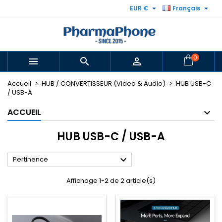


EUR €
Français
0



Accueil
HUB / CONVERTISSEUR (Video & Audio)
HUB USB-C
/ USB-A
ACCUEIL
HUB USB-C / USB-A

Pertinence
Affichage 1-2 de 2 article(s)