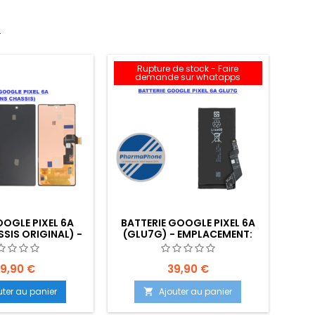
.
Rupture de stock - Faire
demande sur whatapps
OGLE PIXEL 6A
BATTERIE GOOGLE PIXEL 6A
SIS ORIGINAL) -
(GLU7G) - EMPLACEMENT:
ACEMENT:
39,90 €
39,90 €
uter au panier
Ajouter au panier
