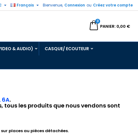


€
Français
Bienvenue,
Connexion
ou
Créez votre compte
0
echercher
PANIER
0,00 €
VIDEO & AUDIO)
CASQUE/ ECOUTEUR
 6A
.
ts, tous les produits que nous vendons sont
sur places au pièces détachées.