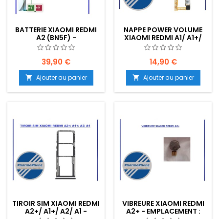
BATTERIE XIAOMI REDMI
NAPPE POWER VOLUME
A2 (BN5F) -
XIAOMI REDMI A1/ A1+/
EMPLACEMENT: Z02-
A2/ A2+ - EMPLACEMENT:
R09-E04
Z02 - R17 - B03
39,90 €
14,90 €
Ajouter au panier
Ajouter au panier


TIROIR SIM XIAOMI REDMI
VIBREURE XIAOMI REDMI
A2+/ A1+/ A2/ A1 -
A2+ - EMPLACEMENT :