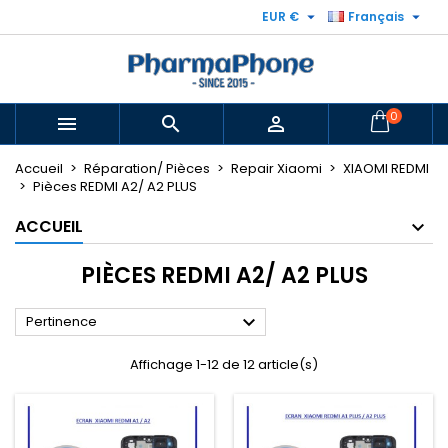


EUR €
Français
0



Accueil
Réparation/ Pièces
Repair Xiaomi
XIAOMI REDMI
Pièces REDMI A2/ A2 PLUS
ACCUEIL
PIÈCES REDMI A2/ A2 PLUS

Pertinence
Affichage 1-12 de 12 article(s)