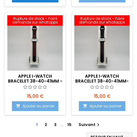
Rupture de stock - Faire
Rupture de stock - Faire
demande sur whatapps
demande sur whatapps
APPLE I-WATCH
APPLE I-WATCH
BRACELET 38-40-41MM -
BRACELET 38-40-41MM-
NOIR-ROUGE(BICOLORE)
NOIR-NOIR(BICOLORE) -
-EMPLACEMENT:
EMPLACEMENT:
15,00 €
15,00 €
Ajouter au panier
Ajouter au panier


1
2
3
…
15
Suivant
