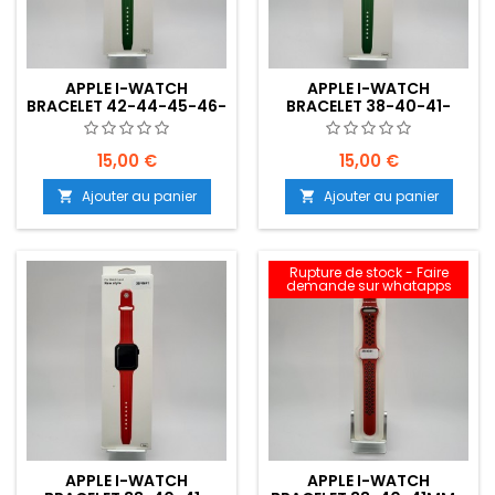
APPLE I-WATCH
APPLE I-WATCH
BRACELET 42-44-45-46-
BRACELET 38-40-41-
49MM- VERT -
42MM - VERT -
EMPLACEMENT: Z02-B25-
EMPLACEMENT: Z02-B25-
E05
E04
15,00 €
15,00 €
Ajouter au panier
Ajouter au panier


Rupture de stock - Faire
demande sur whatapps
APPLE I-WATCH
APPLE I-WATCH