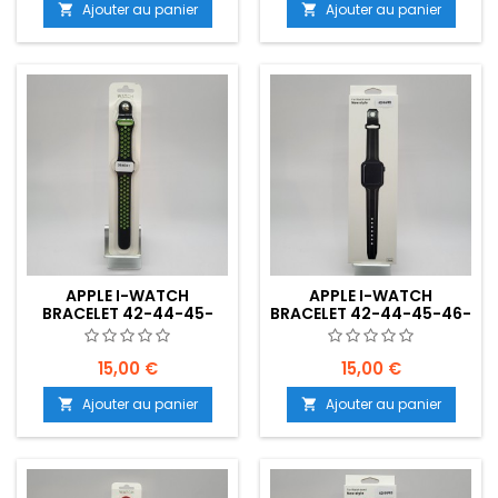
Ajouter au panier
Ajouter au panier


APPLE I-WATCH
APPLE I-WATCH
BRACELET 42-44-45-
BRACELET 42-44-45-46-
49MM- NOIR-
49MM - NOIR -
VERT(BICOLORE) -
EMPLACEMENT: Z02-B25-
EMPLACEMENT: Z02-B25-
E05
15,00 €
15,00 €
E04
Ajouter au panier
Ajouter au panier

