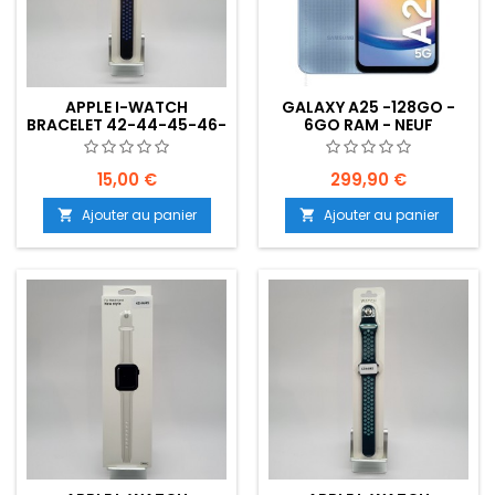
APPLE I-WATCH
GALAXY A25 -128GO -
BRACELET 42-44-45-46-
6GO RAM - NEUF
49MM- NOIR-
BLEU(BICOLORE) -
EMPLACEMENT: Z02-B25-
15,00 €
299,90 €
E04
Ajouter au panier
Ajouter au panier

