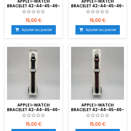
APPLE I-WATCH
APPLE I-WATCH
BRACELET 42-44-45-46-
BRACELET 42-44-45-46-
49MM BLANC -
49MM- NOIR-
EMPLACEMENT: Z02-B25-
TURQUOISE(BICOLORE) -
E05
EMPLACEMENT: Z02-B25-
15,00 €
15,00 €
E04
Ajouter au panier
Ajouter au panier


APPLE I-WATCH
APPLE I-WATCH
BRACELET 42-44-45-46-
BRACELET 42-44-45-46-
49MM- NOIR-
49MM- NOIR-
NOIR(BICOLORE) -
ROUGE(BICOLORE) -
EMPLACEMENT: Z02-B25-
EMPLACEMENT: Z02-B25-
15,00 €
15,00 €
E04
E04