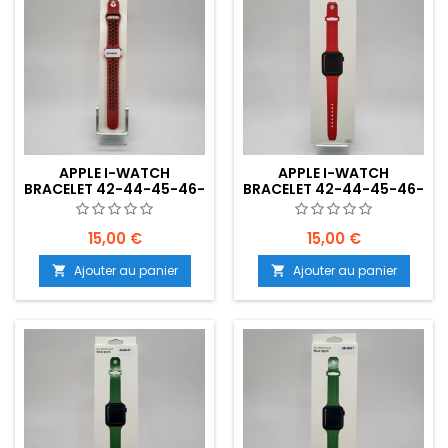
APPLE I-WATCH
APPLE I-WATCH
BRACELET 42-44-45-46-
BRACELET 42-44-45-46-
49MM- ROUGE-
49MM- ROUGE -
NOIR(BICOLORE) -
EMPLACEMENT: Z02-B25-
EMPLACEMENT: Z02-B25-
E05
15,00 €
15,00 €
E04
Ajouter au panier
Ajouter au panier

