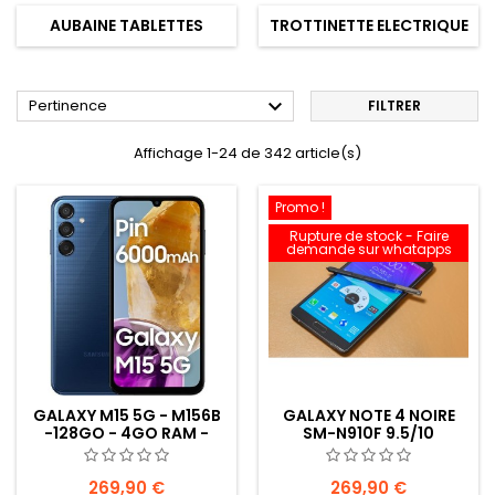
AUBAINE TABLETTES
TROTTINETTE ELECTRIQUE

Pertinence
FILTRER
Affichage 1-24 de 342 article(s)
Promo !
Rupture de stock - Faire
demande sur whatapps
GALAXY M15 5G - M156B
GALAXY NOTE 4 NOIRE
-128GO - 4GO RAM -
SM-N910F 9.5/10
NEUF
269,90 €
269,90 €