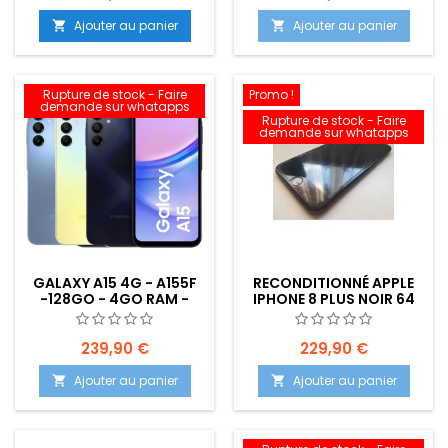
Ajouter au panier
Ajouter au panier


Rupture de stock - Faire
Promo !
demande sur whatapps
Rupture de stock - Faire
demande sur whatapps
GALAXY A15 4G - A155F
RECONDITIONNÉ APPLE
-128GO - 4GO RAM -
IPHONE 8 PLUS NOIR 64
NEUF
GO
239,90 €
229,90 €
Ajouter au panier
Ajouter au panier

