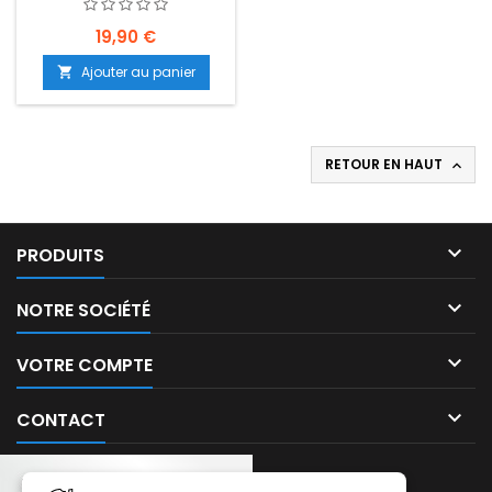
TRANSPARENT -
EMPLACEMENT: Z02-
B60-E05
19,90 €
Ajouter au panier

RETOUR EN HAUT


PRODUITS

NOTRE SOCIÉTÉ

VOTRE COMPTE

CONTACT