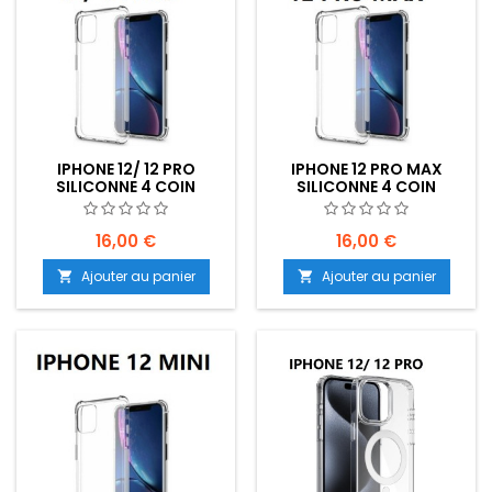
IPHONE 12/ 12 PRO
IPHONE 12 PRO MAX
SILICONNE 4 COIN
SILICONNE 4 COIN
RENFORCE TRANSPARENT
RENFORCE TRANSPARENT
- EMPLACEMENT: Z02-
- EMPLACEMENT: Z02-
B60-E05
B60-E05
16,00 €
16,00 €
Ajouter au panier
Ajouter au panier

