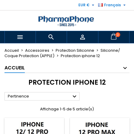


EUR €
Français
0



Accueil
Accessoires
Protection Siliconne
Siliconne/
Coque Protection (APPLE)
Protection iphone 12
ACCUEIL
PROTECTION IPHONE 12

Pertinence
Affichage 1-5 de 5 article(s)