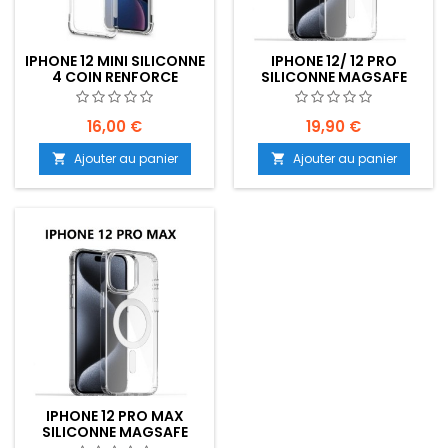
IPHONE 12 MINI SILICONNE
IPHONE 12/ 12 PRO
4 COIN RENFORCE
SILICONNE MAGSAFE
TRANSPARENT -
TRANSPARENT -
EMPLACEMENT: Z02-
EMPLACEMENT: Z02-
B60-E05
B60-E05
16,00 €
19,90 €
Ajouter au panier
Ajouter au panier


IPHONE 12 PRO MAX
SILICONNE MAGSAFE