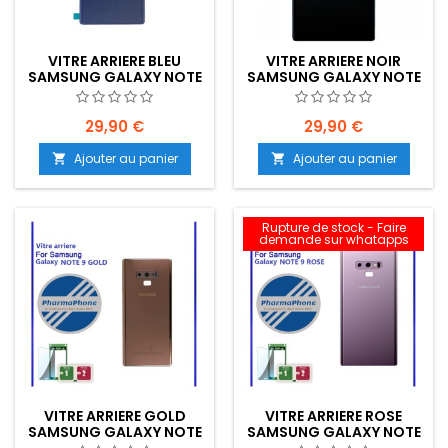
VITRE ARRIERE BLEU
VITRE ARRIERE NOIR
SAMSUNG GALAXY NOTE
SAMSUNG GALAXY NOTE
9 - EMPLACEMENT: Z2-
9 - EMPLACEMENT: Z2-
R15-49
R15-49
29,90 €
29,90 €
Ajouter au panier
Ajouter au panier


Rupture de stock - Faire
demande sur whatapps
VITRE ARRIERE GOLD
VITRE ARRIERE ROSE
SAMSUNG GALAXY NOTE
SAMSUNG GALAXY NOTE