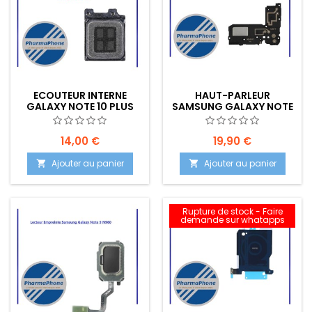
ECOUTEUR INTERNE
HAUT-PARLEUR
GALAXY NOTE 10 PLUS
SAMSUNG GALAXY NOTE
N975 / NOTE 9 N960 / S10
9 N960 - EMPLACEMENT:
G973 / S9 PLUS G965
Z02-R16-B652
14,00 €
19,90 €
Ajouter au panier
Ajouter au panier


Rupture de stock - Faire
demande sur whatapps