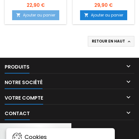
B652
22,90 €
29,90 €
Ajouter au panier
Ajouter au panier


RETOUR EN HAUT


PRODUITS

NOTRE SOCIÉTÉ

VOTRE COMPTE

CONTACT
Cookies