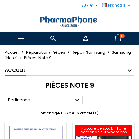


EUR €
Français
0



Accueil
Réparation/ Pièces
Repair Samsung
Samsung
"Note"
Pièces Note 9
ACCUEIL
PIÈCES NOTE 9

Pertinence
Affichage 1-16 de 16 article(s)
Rupture de stock - Faire
demande sur whatapps