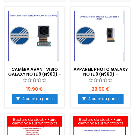
CAMÉRA AVANT VISIO
APPAREIL PHOTO GALAXY
GALAXY NOTE 9 (N960) -
NOTE 9 (N960) -
EMPLACEMENT: Z02-R16-
EMPLACEMENT: Z02-R16-
B652
B652
19,90 €
29,90 €
Ajouter au panier
Ajouter au panier


Rupture de stock - Faire
Rupture de stock - Faire
demande sur whatapps
demande sur whatapps