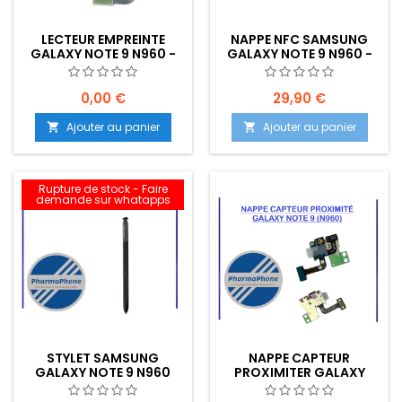
LECTEUR EMPREINTE
NAPPE NFC SAMSUNG
GALAXY NOTE 9 N960 -
GALAXY NOTE 9 N960 -
EMPLACEMENT: Z02-R16-
EMPLACEMENT: Z02-R15-
B652
E13
0,00 €
29,90 €
Ajouter au panier
Ajouter au panier


Rupture de stock - Faire
demande sur whatapps
STYLET SAMSUNG
NAPPE CAPTEUR
GALAXY NOTE 9 N960
PROXIMITER GALAXY
NOIR - EMPLACEMENT:
NOTE 9 (N960) -
Z02-R15-E13
EMPLACEMENT: Z02-R16-