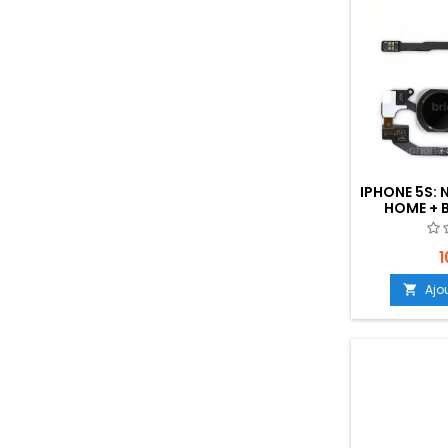
IPHONE 5S:
HOME + 
1
Ajo
