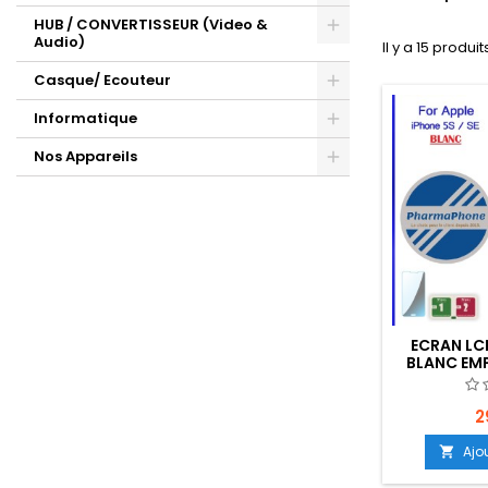
HUB / CONVERTISSEUR (Video &
Audio)
Il y a 15 produit
Casque/ Ecouteur
Informatique
Nos Appareils
ECRAN LC
BLANC EM
R
2
Ajo
