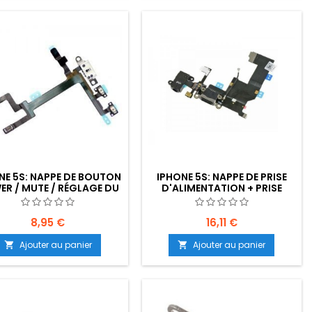
NE 5S: NAPPE DE BOUTON
IPHONE 5S: NAPPE DE PRISE
R / MUTE / RÉGLAGE DU
D'ALIMENTATION + PRISE
VOLUME DU SON
CASQUE + ANTENNE GSM +
MICROPHONE
8,95 €
16,11 €
Ajouter au panier
Ajouter au panier

