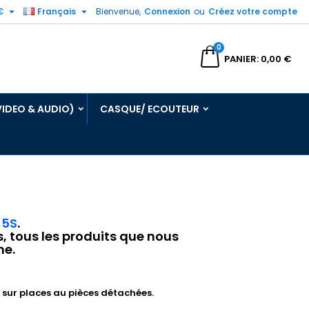


€
Français
Bienvenue,
Connexion
ou
Créez votre compte
0
echercher
PANIER
0,00 €
VIDEO & AUDIO)
CASQUE/ ECOUTEUR
 5S
.
s, tous les produits que nous
ne.
sur places au pièces détachées.