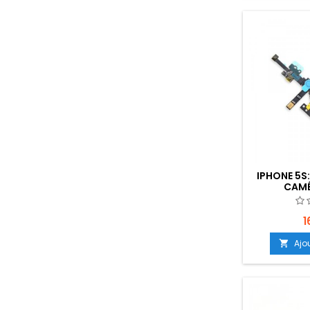
IPHONE 5S
CAMÉ
1
Ajo
