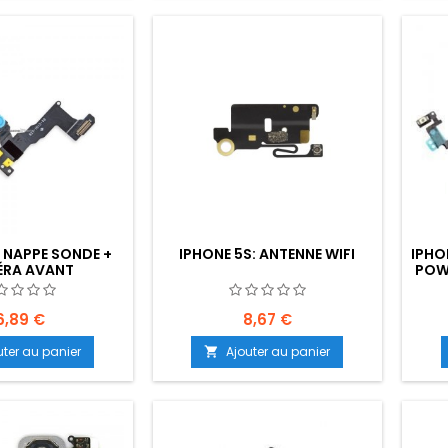
: NAPPE SONDE +
IPHONE 5S: ANTENNE WIFI
IPHO
RA AVANT
POWE
6,89 €
8,67 €
uter au panier
Ajouter au panier
