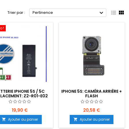



Trier par :
Pertinence
o !
TTERIE IPHONE 5S / 5C
IPHONE 5S: CAMÉRA ARRIÈRE +
LACEMENT: Z2-R01-E02
FLASH
19,90 €
20,58 €
Ajouter au panier
Ajouter au panier

