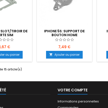
 SLOT/TIROIR DE
IPHONE 5S: SUPPORT DE
RTE SIM
BOUTON HOME
8,67 €
7,49 €
uter au panier
Ajouter au panier

de 15 article(s)
ÉTÉ
VOTRE COMPTE
Informations personnelles
les
Commandes