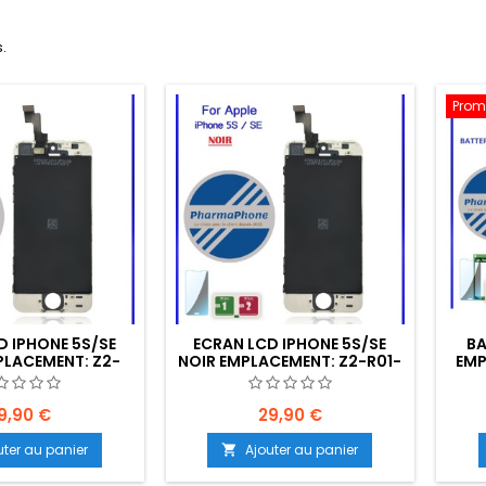
s.
Prom
D IPHONE 5S/SE
ECRAN LCD IPHONE 5S/SE
BA
PLACEMENT: Z2-
NOIR EMPLACEMENT: Z2-R01-
EMP
01-E01
E01
9,90 €
29,90 €
uter au panier
Ajouter au panier
