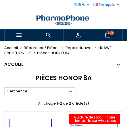


EUR €
Français
0



Accueil
Réparation/ Pièces
Repair Huawei
HUAWEI
Serie "HONOR"
Pièces HONOR 8A
ACCUEIL
PIÈCES HONOR 8A

Pertinence
Affichage 1-2 de 2 article(s)
Rupture de stock - Faire
demande sur whatapps