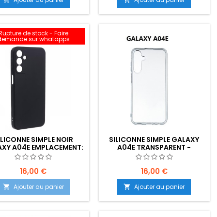
Rupture de stock - Faire
demande sur whatapps
ILICONNE SIMPLE NOIR
SILICONNE SIMPLE GALAXY
XY A04E EMPLACEMENT:
A04E TRANSPARENT -
EMPLACEMENT: Z02-B80-E08
16,00 €
16,00 €
Ajouter au panier
Ajouter au panier

