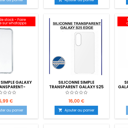
e stock - Faire
 sur whatapps
 SIMPLE GALAXY
SILICONNE SIMPLE
S
ANSPARENT-
TRANSPARENT GALAXY S25
GALA
NT: Z02-B80-E08
EDGE - EMPLACEMENT: Z02-
B30-E04
5,99 €
16,00 €
uter au panier
Ajouter au panier
