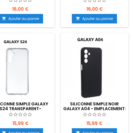
B30-E04
16,00 €
16,00 €
Ajouter au panier
Ajouter au panier


LICONNE SIMPLE GALAXY
SILICONNE SIMPLE NOIR
S24 TRANSPARENT-
GALAXY A04 - EMPLACEMENT:
ACEMENT: Z02-B30-E04
Z02-B80-E08
15,99 €
15,99 €
Ajouter au panier
Ajouter au panier

