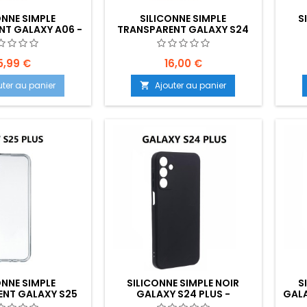
ONNE SIMPLE
SILICONNE SIMPLE
S
NT GALAXY A06 -
TRANSPARENT GALAXY S24
NT: Z02-B70-E04
ULTRA - EMPLACEMENT: Z02-
EMPL
B30-E04
5,99 €
16,00 €
uter au panier
Ajouter au panier

ONNE SIMPLE
SILICONNE SIMPLE NOIR
S
ENT GALAXY S25
GALAXY S24 PLUS -
GALA
PLACEMENT: Z02-
EMPLACEMENT: Z02-B30-E04