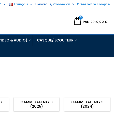


€
Français
Bienvenue,
Connexion
ou
Créez votre compte
0
echercher
PANIER
0,00 €
VIDEO & AUDIO)
CASQUE/ ECOUTEUR
S
GAMME GALAXY S
GAMME GALAXY S
(2025)
(2024)