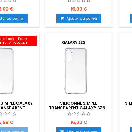
30-E04
6,00 €
16,00 €
uter au panier
Ajouter au panier

e stock - Faire
 sur whatapps
 SIMPLE GALAXY
SILICONNE SIMPLE
SI
RANSPARENT-
TRANSPARENT GALAXY S25 -
NT: Z02-B80-E09
EMPLACEMENT: Z02-B30-E04
EMPL
5,99 €
16,00 €
uter au panier
Ajouter au panier
