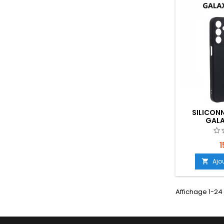
SILICONN
GALA
EMPLACEME
1
Ajo

Affichage 1-24 