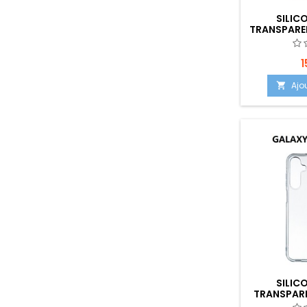
SILIC
TRANSPARE
EMPLACEME
1
Ajo

SILIC
TRANSPAR
PLUS - EM