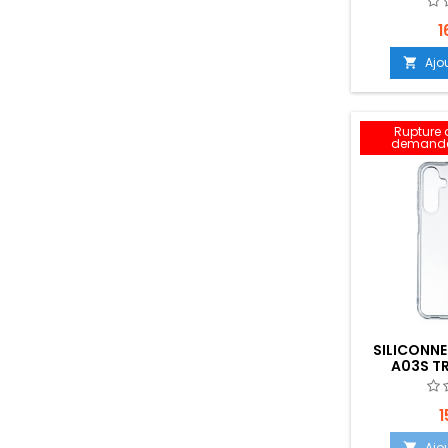
B
1
Ajo

Rupture d
demande
SILICONNE
A03S T
EMPLACEME
1
Ajo
