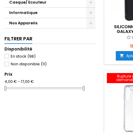
Casque/ Ecouteur
Informatique
Nos Appareils
SILICONN
GALAXY
EMPLACEME
FILTRER PAR
1
Disponibilité
Ajo

En stock
(98)
Non disponible
(11)
Prix
Rupture d
demande
4,00 € - 17,00 €