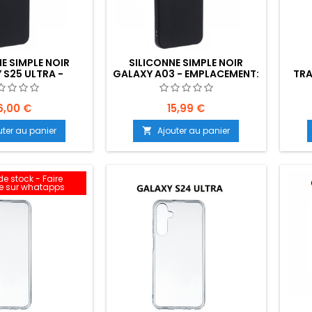
E SIMPLE NOIR
SILICONNE SIMPLE NOIR
 S25 ULTRA -
GALAXY A03 - EMPLACEMENT:
TRA
NT: Z02-B30-E04
Z02-B80-E09
ULTR
6,00 €
15,99 €
uter au panier
Ajouter au panier

e stock - Faire
 sur whatapps