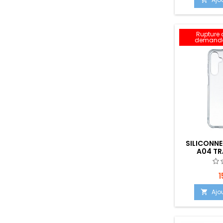
Rupture d
demande
SILICONNE
A04 TR
EMPLACEME
1
Ajo
