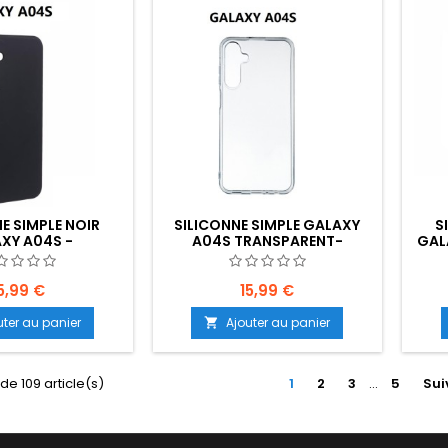
E SIMPLE NOIR
SILICONNE SIMPLE GALAXY
S
XY A04S -
A04S TRANSPARENT-
GAL
NT: Z02-B80-E08
EMPLACEMENT: Z02-B80-E08
5,99 €
15,99 €
uter au panier
Ajouter au panier

de 109 article(s)
1
2
3
…
5
Sui