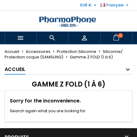


EUR €
Français
0



Accueil
Accessoires
Protection Siliconne
Siliconne/
Protection coque (SAMSUNG)
Gamme Z FOLD (1 à 6)
ACCUEIL
GAMME Z FOLD (1 À 6)
Sorry for the inconvenience.
Search again what you are looking for
