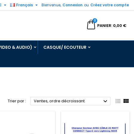


€
Français
Bienvenue,
Connexion
ou
Créez votre compte
0
echercher
PANIER
0,00 €
VIDEO & AUDIO)
CASQUE/ ECOUTEUR



Trier par :
Ventes, ordre décroissant