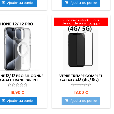
Ajouter au panier
Ajouter au panier


Rupture de stock - Faire
demande sur whatapps
NE 12/ 12 PRO SILICONNE
VERRE TREMPÉ COMPLET
GSAFE TRANSPARENT -
GALAXY A13 (4G/ 5G) -
ACEMENT: Z02-B60-E05
EMPLACEMENT : Z02-B40-E01
19,90 €
18,00 €
Ajouter au panier
Ajouter au panier

