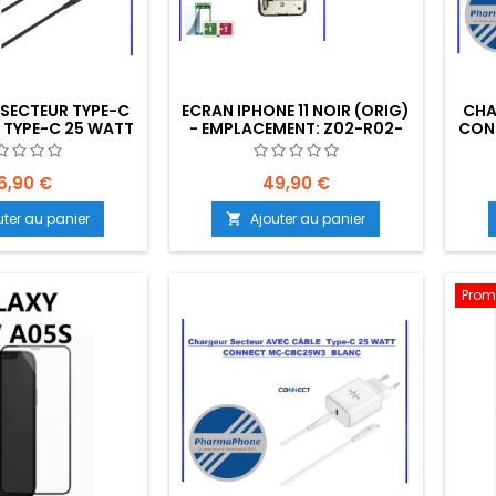
SECTEUR TYPE-C
ECRAN IPHONE 11 NOIR (ORIG)
CHA
 TYPE-C 25 WATT
- EMPLACEMENT: Z02-R02-
CON
 MC-CBC25W3
E01
NOI
PLACEMENT: Z02-
105-E06
6,90 €
49,90 €
uter au panier
Ajouter au panier

Prom