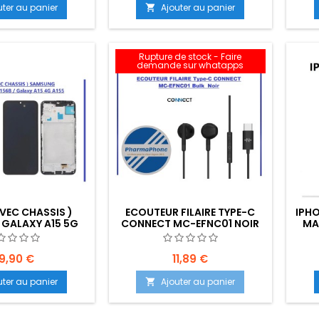
uter au panier
Ajouter au panier

Rupture de stock - Faire
demande sur whatapps
VEC CHASSIS )
ECOUTEUR FILAIRE TYPE-C
IPHO
GALAXY A15 5G
CONNECT MC-EFNC01 NOIR
MA
 GALAXY A15 4G
EMPLACEMENT: Z02-B200-
EMPL
LACEMENT : Z02-
E04
01-E07
9,90 €
11,89 €
uter au panier
Ajouter au panier
