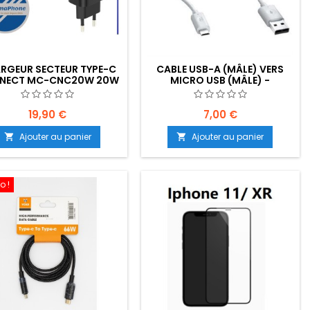
RGEUR SECTEUR TYPE-C
CABLE USB-A (MÂLE) VERS
NECT MC-CNC20W 20W
MICRO USB (MÂLE) -
R - EMPLACEMENT: Z02-
EMPLACEMENT: Z2 - B10 - E04
B100-E02
19,90 €
7,00 €
Ajouter au panier
Ajouter au panier


o !