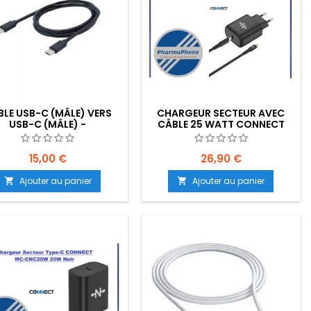
BLE USB-C (MÂLE) VERS
CHARGEUR SECTEUR AVEC
USB-C (MÂLE) -
CÂBLE 25 WATT CONNECT
ACEMENT : Z02-B10-E02
TYPE-C VERS LIGHTNING NOIR
- EMPLACEMENT: Z02-B105-
E07
15,00 €
26,90 €
Ajouter au panier
Ajouter au panier

