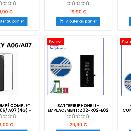
PLACEMENT: Z02 -
BLANC - EMPLACEMENT: Z02-
EMPL
00 - E06
B100-E01
1,90 €
19,90 €
uter au panier
Ajouter au panier

Promo !
Prom
REMPÉ COMPLET
BATTERIE IPHONE 11 -
06/ A07 (4G) -
EMPLACEMENT: Z02-R02-E02
CON
T : Z02-B40-E01
EM
8,00 €
29,90 €