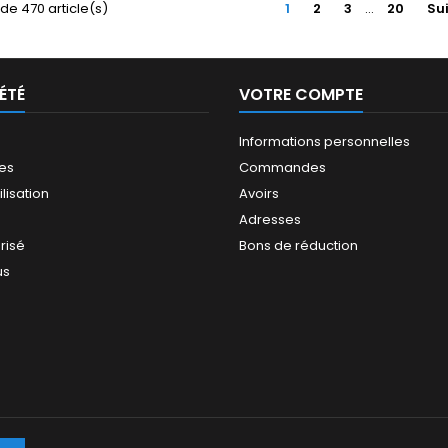
de 470 article(s)
1
2
3
…
20
Su
ÉTÉ
VOTRE COMPTE
Informations personnelles
les
Commandes
ilisation
Avoirs
Adresses
risé
Bons de réduction
us