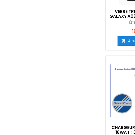
VERRE T
GALAXY A05
- EMPLACE
1
Ajo

CHARGEUR
18WATT 