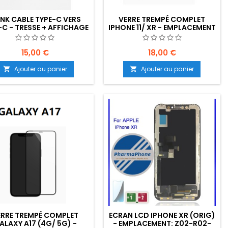
NK CABLE TYPE-C VERS
VERRE TREMPÉ COMPLET
-C - TRESSE + AFFICHAGE
IPHONE 11/ XR - EMPLACEMENT
 - EMPLACEMENT: Z02-
: Z02-B50-E04
B10-E01
15,00 €
18,00 €
Ajouter au panier
Ajouter au panier


ERRE TREMPÉ COMPLET
ECRAN LCD IPHONE XR (ORIG)
ALAXY A17 (4G/ 5G) -
- EMPLACEMENT: Z02-R02-