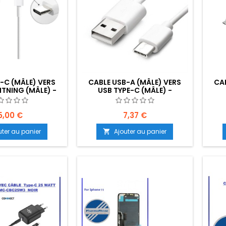
-C (MÂLE) VERS
CABLE USB-A (MÂLE) VERS
CA
HTNING (MÂLE) -
USB TYPE-C (MÂLE) -
NT: Z02-B10-E02
EMPLACEMENT: Z02-B10-E03
EMPL
5,00 €
7,37 €
uter au panier
Ajouter au panier
