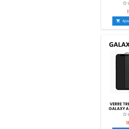
BLANC - EM
B2
1
Ajo

VERRE T
GALAXY A
EMPLACEMEN
1