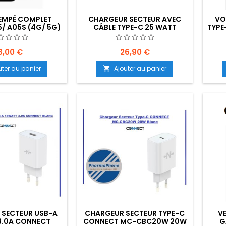
REMPÉ COMPLET
CHARGEUR SECTEUR AVEC
VO
/ A05S (4G/ 5G)
CÂBLE TYPE-C 25 WATT
TYPE
MENT : Z02-B25-
CONNECT MC-CBC25W3
60W
E01
BLANC - EMPLACEMENT: Z02-
B105-E08
8,00 €
26,90 €
uter au panier
Ajouter au panier

 SECTEUR USB-A
CHARGEUR SECTEUR TYPE-C
V
3.0A CONNECT
CONNECT MC-CBC20W 20W
G