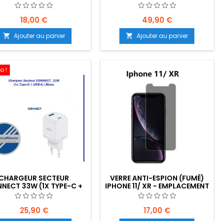
ACEMENT : Z02-B15-E03
E01
18,00 €
49,90 €
Ajouter au panier
Ajouter au panier


o !
CHARGEUR SECTEUR
VERRE ANTI-ESPION (FUMÉ)
NECT 33W (1X TYPE-C +
IPHONE 11/ XR - EMPLACEMENT
USB-A ) BLANC -
: Z02-B20-E03
PLACEMENT: Z02-B100-
E07
25,90 €
17,00 €