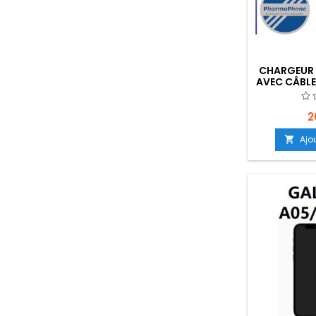
CHARGEUR 
AVEC CÂBLE
CONNECT
NOIR - EM
B
2
Ajo
