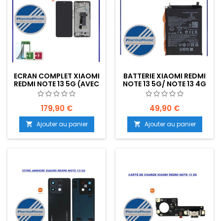
ECRAN COMPLET XIAOMI
BATTERIE XIAOMI REDMI
REDMI NOTE 13 5G (AVEC
NOTE 13 5G/ NOTE 13 4G
CHASSIS ORIGINAL) -
(BN5P) EMPLACEMENT:
EMPLACEMENT: Z02-
Z02-R09-E05
R03-E09
179,90 €
49,90 €
Ajouter au panier
Ajouter au panier

