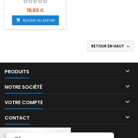
EMPLACEMENT: Z2-R15-
E23
19,89 €
Ajouter au panier

RETOUR EN HAUT


PRODUITS

NOTRE SOCIÉTÉ

VOTRE COMPTE

CONTACT