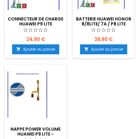
CONNECTEUR DE CHARGE
BATTERIE HUAWEI HONOR
HUAWEI P9 LITE
8/8LITE/ 7A / P8 LITE
EMPLACEMENT: Z2 R15 E18
2017/ P9/ P9 LITE/ P20
LITE/ P10 LITE
EMPLACEMENT: Z02-R10-
24,90 €
39,90 €
E09
Ajouter au panier
Ajouter au panier


NAPPE POWER VOLUME
HUAWEI P9 LITE -