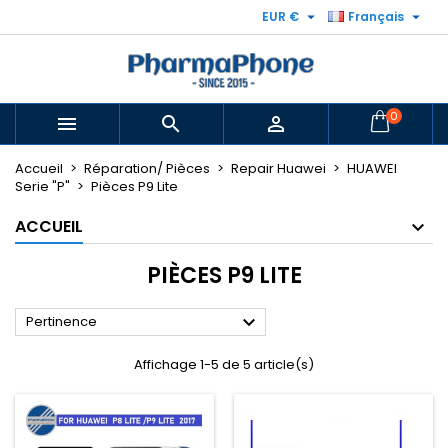


EUR €
Français
0



Accueil
Réparation/ Pièces
Repair Huawei
HUAWEI
Serie "P"
Pièces P9 Lite
ACCUEIL
PIÈCES P9 LITE

Pertinence
Affichage 1-5 de 5 article(s)