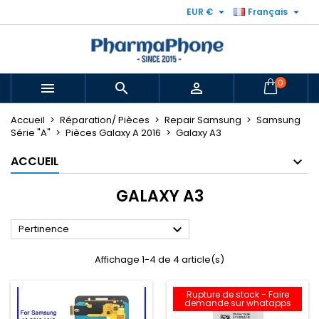


EUR €
Français
0



Accueil
Réparation/ Pièces
Repair Samsung
Samsung
Série "A"
Pièces Galaxy A 2016
Galaxy A3
ACCUEIL
GALAXY A3

Pertinence
Affichage 1-4 de 4 article(s)
Rupture de stock - Faire
demande sur whatapps