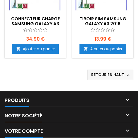
CONNECTEUR CHARGE
TIROIR SIM SAMSUNG
SAMSUNG GALAXY A3
GALAXY A3 2016
2016 (A310)
EMPLACEMENT: Z2-R15-
E8
34,90 €
13,99 €
Ajouter au panier
Ajouter au panier


RETOUR EN HAUT


PRODUITS

NOTRE SOCIÉTÉ

VOTRE COMPTE