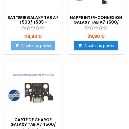
BATTERIE GALAXY TAB A7
NAPPE INTER-CONNEXION
T500/ T505 -
GALAXY TAB A7 T500/
EMPLACEMENT: Z02-
T505 - EMPLACEMENT:
B105-E01
Z02 - R17 - B01
49,90 €
29,90 €
Ajouter au panier
Ajouter au panier


CARTE DE CHARGE
GALAXY TAB A7 T500/