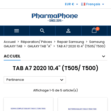


EUR €
Français
0



Accueil
Réparation/ Pièces
Repair Samsung
Samsung
GALAXY TAB
GALAXY TAB "A"
TAB A7 2020 10.4" (T505/ T500)
ACCUEIL
TAB A7 2020 10.4" (T505/ T500)

Pertinence
Affichage 1-5 de 5 article(s)