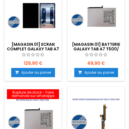
[MAGASIN 01] ECRAN
[MAGASIN 01] BATTERIE
COMPLET GALAXY TAB A7
GALAXY TAB A7 T500/
(T500/ T505) (ORI) -
T505 - EMPLACEMENT:
EMPLACEMENT: MAG01-
MAG01-BBBB-E02
BAAA-E01
129,90 €
49,90 €
Ajouter au panier
Ajouter au panier


Rupture de stock - Faire
demande sur whatapps