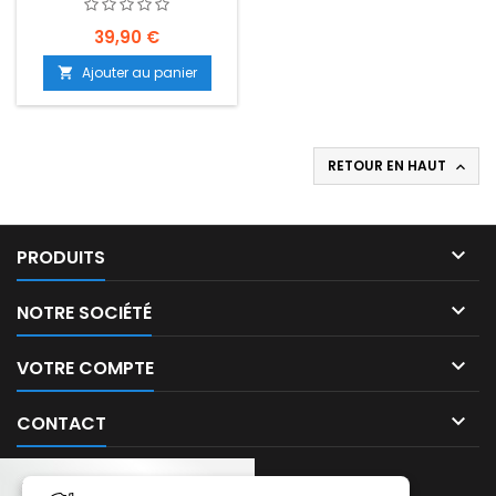
T505 - EMPLACEMENT:
Z02-R17-B02
39,90 €
Ajouter au panier

RETOUR EN HAUT


PRODUITS

NOTRE SOCIÉTÉ

VOTRE COMPTE

CONTACT