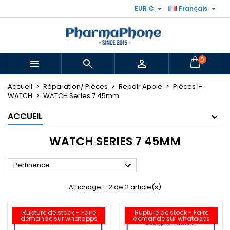


EUR €
Français
0



Accueil
Réparation/ Pièces
Repair Apple
Pièces I-
WATCH
WATCH Series 7 45mm
ACCUEIL
WATCH SERIES 7 45MM

Pertinence
Affichage 1-2 de 2 article(s)
Rupture de stock - Faire
Rupture de stock - Faire
demande sur whatapps
demande sur whatapps