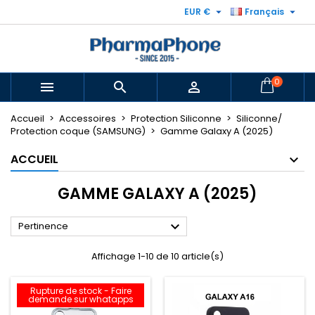


EUR €
Français
0



Accueil
Accessoires
Protection Siliconne
Siliconne/
Protection coque (SAMSUNG)
Gamme Galaxy A (2025)
ACCUEIL
GAMME GALAXY A (2025)

Pertinence
Affichage 1-10 de 10 article(s)
Rupture de stock - Faire
demande sur whatapps