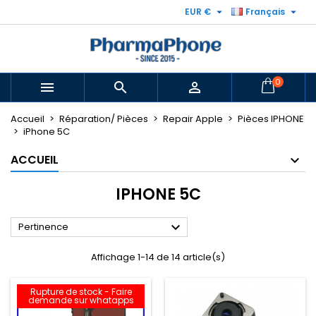


EUR €
Français
0



Accueil
Réparation/ Pièces
Repair Apple
Pièces IPHONE
iPhone 5C
ACCUEIL
IPHONE 5C

Pertinence
Affichage 1-14 de 14 article(s)
Rupture de stock - Faire
demande sur whatapps