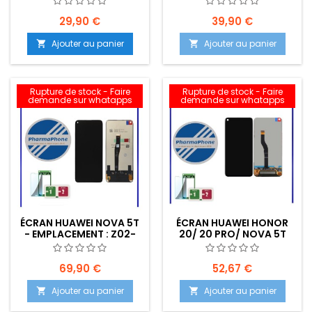
E48
29,90 €
39,90 €
Ajouter au panier
Ajouter au panier


Rupture de stock - Faire
Rupture de stock - Faire
demande sur whatapps
demande sur whatapps
ÉCRAN HUAWEI NOVA 5T
ÉCRAN HUAWEI HONOR
- EMPLACEMENT : Z02-
20/ 20 PRO/ NOVA 5T
R10-E07
EMPLACEMENT: Z2-R10-
E06
69,90 €
52,67 €
Ajouter au panier
Ajouter au panier

