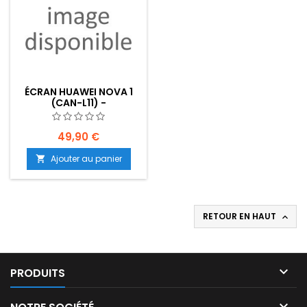
ÉCRAN HUAWEI NOVA 1
(CAN-L11) -
EMPLACEMENT: Z2 - R06 -
E05
49,90 €
Ajouter au panier

RETOUR EN HAUT


PRODUITS
