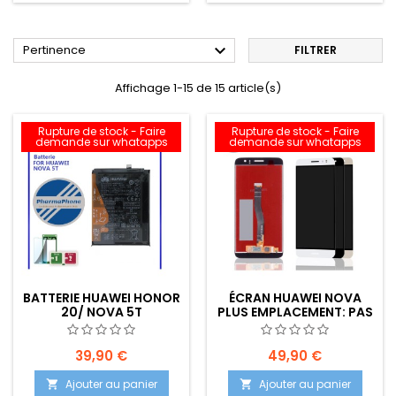

Pertinence
FILTRER
Affichage 1-15 de 15 article(s)
Rupture de stock - Faire
Rupture de stock - Faire
demande sur whatapps
demande sur whatapps
BATTERIE HUAWEI HONOR
ÉCRAN HUAWEI NOVA
20/ NOVA 5T
PLUS EMPLACEMENT: PAS
HB386589ECW
DE STOCK SUR
EMPLACEMENT: Z02-R10-
COMMANDE
E09
39,90 €
49,90 €
Ajouter au panier
Ajouter au panier

