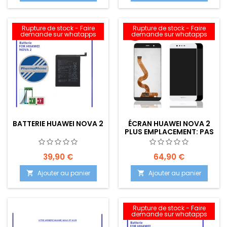
Rupture de stock - Faire
Rupture de stock - Faire
demande sur whatapps
demande sur whatapps
BATTERIE HUAWEI NOVA 2
ÉCRAN HUAWEI NOVA 2
PLUS EMPLACEMENT: PAS
DE STOCK SUR
COMMANDE
39,90 €
64,90 €
Ajouter au panier
Ajouter au panier


Rupture de stock - Faire
demande sur whatapps