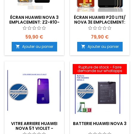
ÉCRAN HUAWEI NOVA 3
ÉCRAN HUAWEI P20 LITE/
EMPLACEMENT: Z2-R10-
NOVA 3E EMPLACEMENT:
E07
Z2-R10-E01
59,90 €
79,90 €
Ajouter au panier
Ajouter au panier


Rupture de stock - Faire
demande sur whatapps
VITRE ARRIERE HUAWEI
BATTERIE HUAWEI NOVA 3
NOVA 5T VIOLET -
EMPLACEMENT: Z2 R15