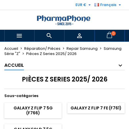


EUR €
Français
0



Accueil
Réparation/ Pièces
Repair Samsung
Samsung
Série "Z"
Pièces Z Series 2025/ 2026
ACCUEIL
PIÈCES Z SERIES 2025/ 2026
Sous-catégories
GALAXY Z FLIP 7 5G
GALAXY Z FLIP 7 FE (F761)
(F766)