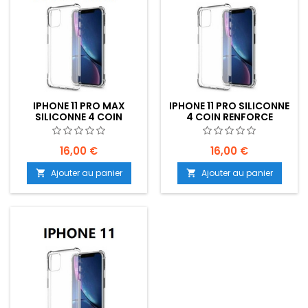
IPHONE 11 PRO MAX
IPHONE 11 PRO SILICONNE
SILICONNE 4 COIN
4 COIN RENFORCE
RENFORCE TRANSPARENT
TRANSPARENT -
- EMPLACEMENT: Z2-
EMPLACEMENT: Z02-
B70-E01
B70-E01
16,00 €
16,00 €
Ajouter au panier
Ajouter au panier

