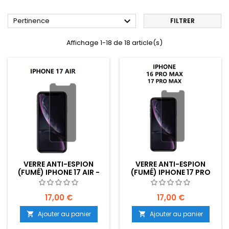

Pertinence
FILTRER
Affichage 1-18 de 18 article(s)
VERRE ANTI-ESPION
VERRE ANTI-ESPION
(FUMÉ) IPHONE 17 AIR -
(FUMÉ) IPHONE 17 PRO
EMPLACEMENT : Z02-B15-
MAX/ 16 PRO MAX -
E01
EMPLACEMENT : Z02-
B20-E01
17,00 €
17,00 €
Ajouter au panier
Ajouter au panier

