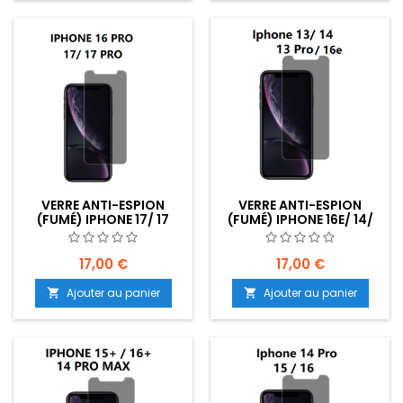
VERRE ANTI-ESPION
VERRE ANTI-ESPION
(FUMÉ) IPHONE 17/ 17
(FUMÉ) IPHONE 16E/ 14/
PRO/ 16 PRO -
13/ 13 PRO/ -
EMPLACEMENT : Z02-
EMPLACEMENT : Z02-
B20-E01
B20-E02
17,00 €
17,00 €
Ajouter au panier
Ajouter au panier

