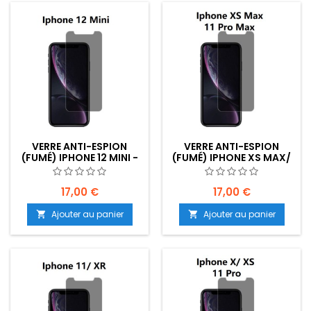
VERRE ANTI-ESPION
VERRE ANTI-ESPION
(FUMÉ) IPHONE 12 MINI -
(FUMÉ) IPHONE XS MAX/
EMPLACEMENT : Z02-
11 PRO MAX -
B20-E03
EMPLACEMENT : Z02-
B20-E03
17,00 €
17,00 €
Ajouter au panier
Ajouter au panier

