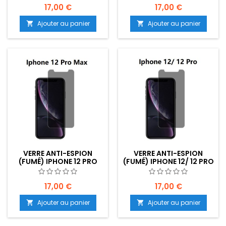
B20-E02
17,00 €
17,00 €
Ajouter au panier
Ajouter au panier


VERRE ANTI-ESPION
VERRE ANTI-ESPION
(FUMÉ) IPHONE 12 PRO
(FUMÉ) IPHONE 12/ 12 PRO
MAX - EMPLACEMENT :
- EMPLACEMENT : Z02-
Z02-B20-E03
B20-E03
17,00 €
17,00 €
Ajouter au panier
Ajouter au panier

