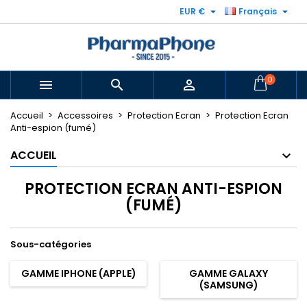


EUR €
Français
0



Accueil
Accessoires
Protection Ecran
Protection Ecran
Anti-espion (fumé)
ACCUEIL
PROTECTION ECRAN ANTI-ESPION
(FUMÉ)
Sous-catégories
GAMME IPHONE (APPLE)
GAMME GALAXY
(SAMSUNG)