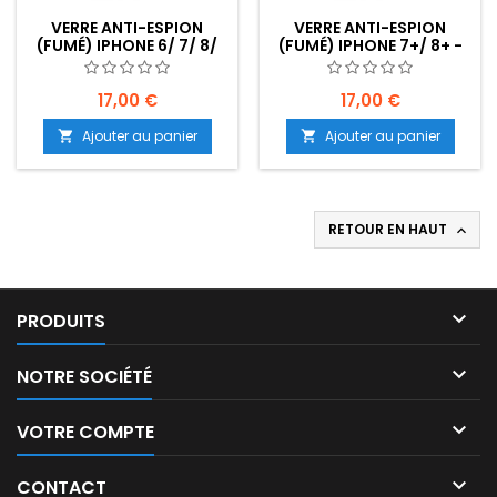
VERRE ANTI-ESPION
VERRE ANTI-ESPION
(FUMÉ) IPHONE 6/ 7/ 8/
(FUMÉ) IPHONE 7+/ 8+ -
SE - EMPLACEMENT : Z02-
EMPLACEMENT : Z02-
B20-E03
B20-E03
17,00 €
17,00 €
Ajouter au panier
Ajouter au panier


RETOUR EN HAUT


PRODUITS

NOTRE SOCIÉTÉ

VOTRE COMPTE

CONTACT