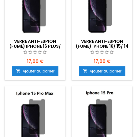
VERRE ANTI-ESPION
VERRE ANTI-ESPION
(FUMÉ) IPHONE 16 PLUS/
(FUMÉ) IPHONE 16/ 15/ 14
15 PLUS/ 14 PRO MAX -
PRO - EMPLACEMENT :
EMPLACEMENT : Z02-
Z02-B20-E01
B20-E02
17,00 €
17,00 €
Ajouter au panier
Ajouter au panier

