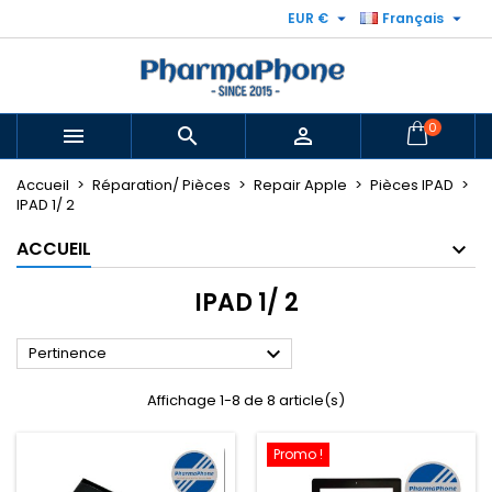


EUR €
Français
0



Accueil
Réparation/ Pièces
Repair Apple
Pièces IPAD
IPAD 1/ 2
ACCUEIL
IPAD 1/ 2

Pertinence
Affichage 1-8 de 8 article(s)
Promo !