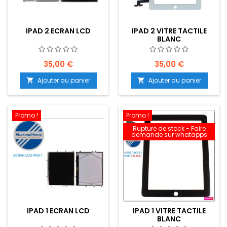
IPAD 2 ECRAN LCD
IPAD 2 VITRE TACTILE
BLANC
35,00 €
35,00 €
Ajouter au panier
Ajouter au panier


Promo !
Promo !
Rupture de stock - Faire
demande sur whatapps
IPAD 1 ECRAN LCD
IPAD 1 VITRE TACTILE
BLANC