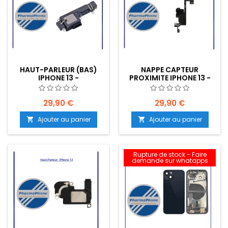
HAUT-PARLEUR (BAS)
NAPPE CAPTEUR
IPHONE 13 -
PROXIMITE IPHONE 13 -
EMPLACEMENT: Z2-R15-
EMPLACEMENT: Z02-R15-
B553
B553
29,90 €
29,90 €
Ajouter au panier
Ajouter au panier


Rupture de stock - Faire
demande sur whatapps