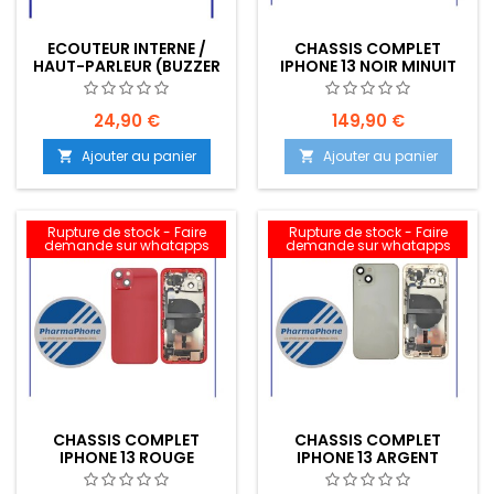
ECOUTEUR INTERNE /
CHASSIS COMPLET
HAUT-PARLEUR (BUZZER
IPHONE 13 NOIR MINUIT
HAUT) IPHONE 13 -
EMPLACEMENT: Z02-R15-
B553
24,90 €
149,90 €
Ajouter au panier
Ajouter au panier


Rupture de stock - Faire
Rupture de stock - Faire
demande sur whatapps
demande sur whatapps
CHASSIS COMPLET
CHASSIS COMPLET
IPHONE 13 ROUGE
IPHONE 13 ARGENT