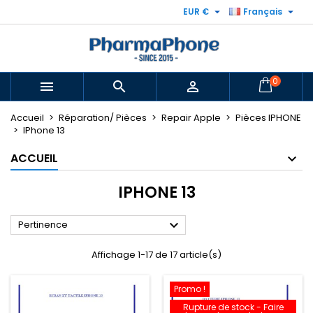


EUR €
Français
0



Accueil
Réparation/ Pièces
Repair Apple
Pièces IPHONE
IPhone 13
ACCUEIL
IPHONE 13

Pertinence
Affichage 1-17 de 17 article(s)
Promo !
Rupture de stock - Faire