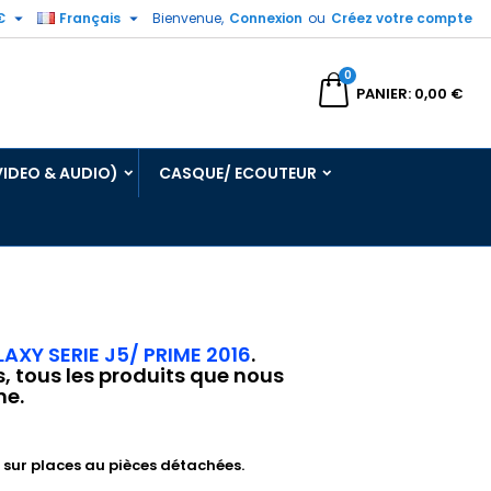


€
Français
Bienvenue,
Connexion
ou
Créez votre compte
0
echercher
PANIER
0,00 €
VIDEO & AUDIO)
CASQUE/ ECOUTEUR
AXY SERIE J5/ PRIME 2016
.
s, tous les produits que nous
ne.
sur places au pièces détachées.