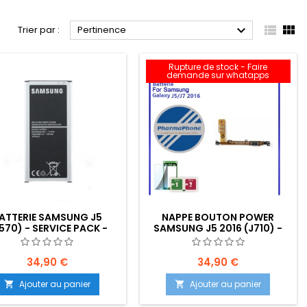



Trier par :
Pertinence
Rupture de stock - Faire
demande sur whatapps
ATTERIE SAMSUNG J5
NAPPE BOUTON POWER
570) - SERVICE PACK -
SAMSUNG J5 2016 (J710) -
SERVICE PACK -
34,90 €
34,90 €
Ajouter au panier
Ajouter au panier

