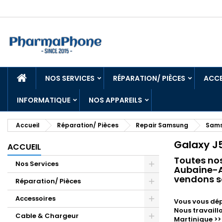
ACCUEIL
NOS SERVICES
RÉPARATION/ PIÈCES
ACCE
INFORMATIQUE
NOS APPAREILS
Accueil
Réparation/ Pièces
Repair Samsung
Sams
Galaxy J
ACCUEIL
Toutes no
Nos Services
Aubaine-An
vendons so
Réparation/ Pièces
Accessoires
Vous vous dép
Nous travaill
Cable & Chargeur
Martinique >>