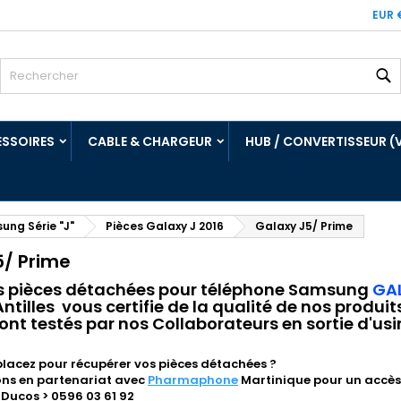
EUR 
R
SSOIRES
CABLE & CHARGEUR
HUB / CONVERTISSEUR (
ung Série "J"
Pièces Galaxy J 2016
Galaxy J5/ Prime
5/ Prime
s pièces détachées pour téléphone
Samsung
GAL
tilles vous certifie de la qualité de nos produit
nt testés par nos Collaborateurs en sortie d'usi
lacez pour récupérer vos pièces détachées ?
ons en partenariat avec
Pharmaphone
Martinique pour un accès 
 Ducos > 0596 03 61 92