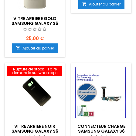
Ajouter au panier

VITRE ARRIERE GOLD
SAMSUNG GALAXY S6
EDGE - EMPLACEMENT:
Z2-R15-53
25,00 €
Ajouter au panier

Rupture de stock - Faire
demande sur whatapps
VITRE ARRIERE NOIR
CONNECTEUR CHARGE
SAMSUNG GALAXY S6
SAMSUNG GALAXY S6