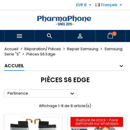


EUR €
Français
0



Accueil
Réparation/ Pièces
Repair Samsung
Samsung
Serie "S"
Pièces S6 Edge
ACCUEIL
PIÈCES S6 EDGE

Pertinence
Affichage 1-8 de 8 article(s)
Rupture de stock - Faire
demande sur whatapps