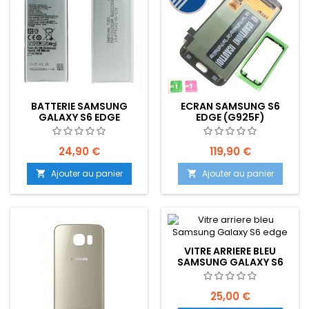
BATTERIE SAMSUNG
ECRAN SAMSUNG S6
GALAXY S6 EDGE
EDGE (G925F)
EMPLACEMENT: Z2-R01-
EMPLACEMENT: Z2-R01-
E04
E03
24,90 €
119,90 €
Ajouter au panier
Ajouter au panier


VITRE ARRIERE BLEU
SAMSUNG GALAXY S6
EDGE - EMPLACEMENT:
Z2-R15-53
25,00 €