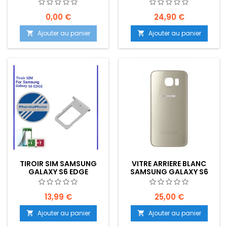
EDGE - EMPLACEMENT:
EDGE (G925)
Z2-R15-53
EMPLACEMENT: Z2-R15-
E6
0,00 €
24,90 €
Ajouter au panier
Ajouter au panier


TIROIR SIM SAMSUNG
VITRE ARRIERE BLANC
GALAXY S6 EDGE
SAMSUNG GALAXY S6
EDGE - EMPLACEMENT:
Z2-R15-53
13,99 €
25,00 €
Ajouter au panier
Ajouter au panier

