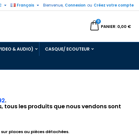


€
Français
Bienvenue,
Connexion
ou
Créez votre compte
0
echercher
PANIER
0,00 €
VIDEO & AUDIO)
CASQUE/ ECOUTEUR
92
.
ts, tous les produits que nous vendons sont
sur places au pièces détachées.