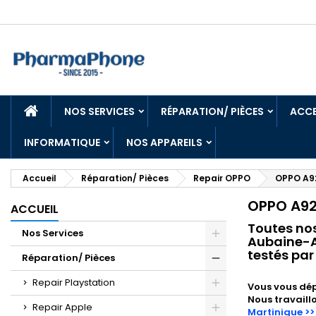
ACCUEIL
NOS SERVICES
RÉPARATION/ PIÈCES
ACCE
INFORMATIQUE
NOS APPAREILS
Accueil
Réparation/ Pièces
Repair OPPO
OPPO A9
OPPO A9
ACCUEIL
Toutes no
Nos Services
Aubaine-An
testés par
Réparation/ Pièces
Repair Playstation
Vous vous dép
Nous travaill
Repair Apple
Martinique >>