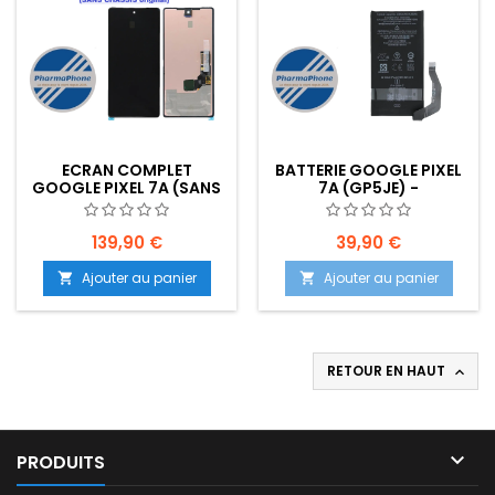
ECRAN COMPLET
BATTERIE GOOGLE PIXEL
GOOGLE PIXEL 7A (SANS
7A (GP5JE) -
CHASSIS ORIGINAL) -
EMPLACEMENT:
EMPLACEMENT:
139,90 €
39,90 €
Ajouter au panier
Ajouter au panier


RETOUR EN HAUT


PRODUITS