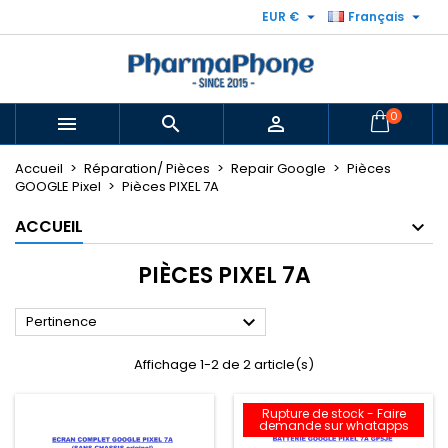


EUR €
Français
0



Accueil
Réparation/ Pièces
Repair Google
Pièces
GOOGLE Pixel
Pièces PIXEL 7A
ACCUEIL
PIÈCES PIXEL 7A

Pertinence
Affichage 1-2 de 2 article(s)
Rupture de stock - Faire
demande sur whatapps