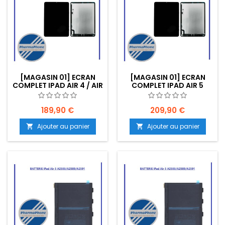
[MAGASIN 01] ECRAN
[MAGASIN 01] ECRAN
COMPLET IPAD AIR 4 / AIR
COMPLET IPAD AIR 5
5 (ORI) - EMPLACEMENT:
(ORI) NOIR -
MAG01-BBBB-E01
EMPLACEMENT: MAG01-
BBBB-E01
189,90 €
209,90 €
Ajouter au panier
Ajouter au panier

