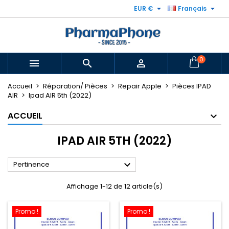


EUR €
Français
0



Accueil
Réparation/ Pièces
Repair Apple
Pièces IPAD
AIR
Ipad AIR 5th (2022)
ACCUEIL
IPAD AIR 5TH (2022)

Pertinence
Affichage 1-12 de 12 article(s)
Promo !
Promo !