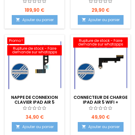
(A2588/A2589/A2591)
189,90 €
29,90 €
Ajouter au panier
Ajouter au panier


Promo !
Rupture de stock - Faire
demande sur whatapps
Rupture de stock - Faire
demande sur whatapps
NAPPE DE CONNEXION
CONNECTEUR DE CHARGE
CLAVIER IPAD AIR 5
IPAD AIR 5 WIFI +
(A2588-A2589-A2591)
CELLULAR (A2589/A2591)
GRIS
34,90 €
49,90 €
Ajouter au panier
Ajouter au panier

