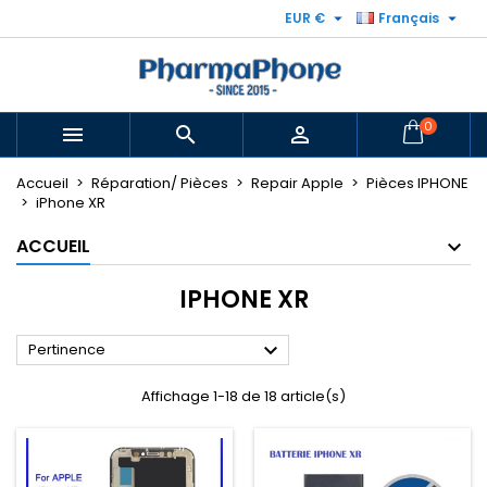


EUR €
Français
0



Accueil
Réparation/ Pièces
Repair Apple
Pièces IPHONE
iPhone XR
ACCUEIL
IPHONE XR

Pertinence
Affichage 1-18 de 18 article(s)