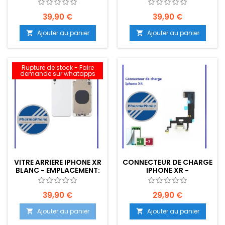
Z2-R15-40
Z2-R15-40
39,90 €
39,90 €
Ajouter au panier
Ajouter au panier


Rupture de stock - Faire
demande sur whatapps
VITRE ARRIERE IPHONE XR
CONNECTEUR DE CHARGE
BLANC - EMPLACEMENT:
IPHONE XR -
Z2-R15-40
EMPLACEMENT: Z2-R15-
E27
39,90 €
29,90 €
Ajouter au panier
Ajouter au panier

