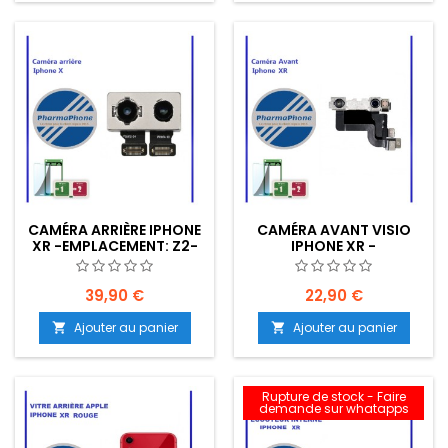
CAMÉRA ARRIÈRE IPHONE
CAMÉRA AVANT VISIO
XR -EMPLACEMENT: Z2-
IPHONE XR -
R15-E27
EMPLACEMENT: Z2-R15-
E27
39,90 €
22,90 €
Ajouter au panier
Ajouter au panier


Rupture de stock - Faire
demande sur whatapps