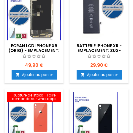
ECRAN LCD IPHONE XR
BATTERIE IPHONE XR -
(ORIG) - EMPLACEMENT:
EMPLACEMENT: Z02-
Z02-R02-E01
R02-E02
49,90 €
29,90 €
Ajouter au panier
Ajouter au panier


Rupture de stock - Faire
demande sur whatapps