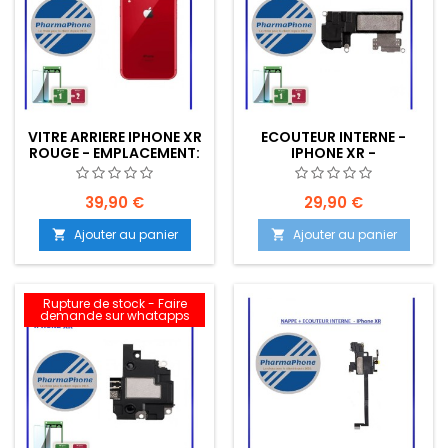
VITRE ARRIERE IPHONE XR
ECOUTEUR INTERNE -
ROUGE - EMPLACEMENT:
IPHONE XR -
Z2-R15-40
EMPLACEMENT: Z2-R15-
E27
39,90 €
29,90 €
Ajouter au panier
Ajouter au panier


Rupture de stock - Faire
demande sur whatapps