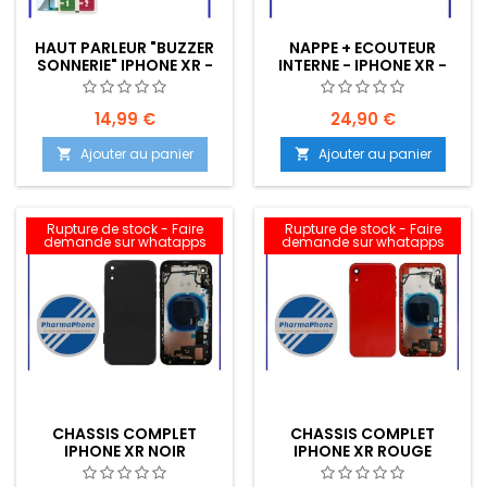
HAUT PARLEUR "BUZZER
NAPPE + ECOUTEUR
SONNERIE" IPHONE XR -
INTERNE - IPHONE XR -
EMPLACEMENT: Z2-R15-
EMPLACEMENT: Z2-R15-
E27
E27
14,99 €
24,90 €
Ajouter au panier
Ajouter au panier


Rupture de stock - Faire
Rupture de stock - Faire
demande sur whatapps
demande sur whatapps
CHASSIS COMPLET
CHASSIS COMPLET
IPHONE XR NOIR
IPHONE XR ROUGE