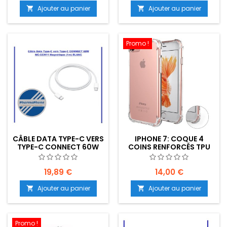
Ajouter au panier
Ajouter au panier


Promo !
CÂBLE DATA TYPE-C VERS
IPHONE 7: COQUE 4
TYPE-C CONNECT 60W
COINS RENFORCÉS TPU
MC-CCB11 MAGNÉTIQUE
TRANSPARENT
(1M) BLANC -
EMPLACEMENT: Z02-
19,89 €
14,00 €
B100-E05
Ajouter au panier
Ajouter au panier


Promo !