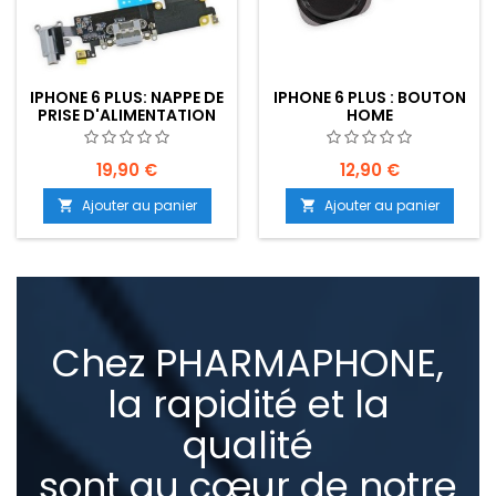
IPHONE 6 PLUS: NAPPE DE
IPHONE 6 PLUS : BOUTON
PRISE D'ALIMENTATION
HOME
(CONNECTEUR DE
CHARGE)
19,90 €
12,90 €
Ajouter au panier
Ajouter au panier


Chez PHARMAPHONE,
la rapidité et la
qualité
sont au cœur de notre