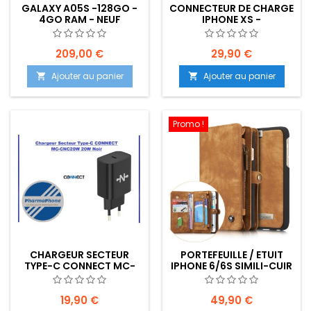
GALAXY A05S -128GO -
CONNECTEUR DE CHARGE
4GO RAM - NEUF
IPHONE XS -
EMPLACEMENT: Z02-R15-
E28
209,00 €
29,90 €
Ajouter au panier
Ajouter au panier


Promo !
CHARGEUR SECTEUR
PORTEFEUILLE / ETUIT
TYPE-C CONNECT MC-
IPHONE 6/6S SIMILI-CUIR
CNC20W 20W NOIR -
MARRON CLAIRE
EMPLACEMENT: Z02-
B100-E02
19,90 €
49,90 €