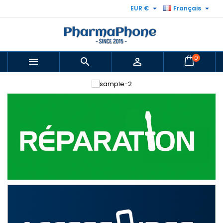


EUR €
Français
0


