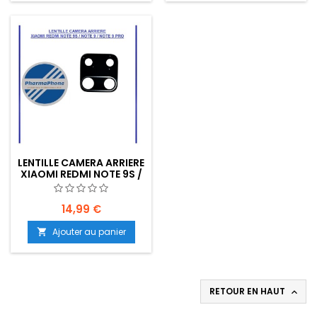
LENTILLE CAMERA ARRIERE
XIAOMI REDMI NOTE 9S /
NOTE9 / NOTE 9PRO -
EMPLACEMENT: Z2 - R15 -
E35
14,99 €
Ajouter au panier

RETOUR EN HAUT
