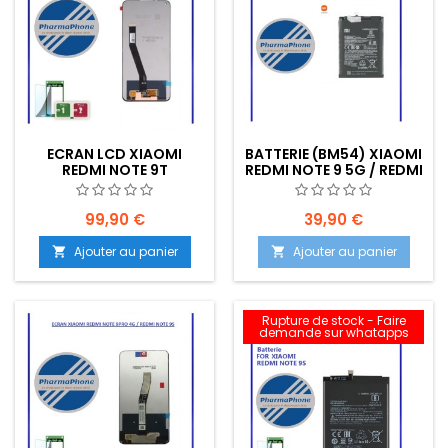
ECRAN LCD XIAOMI
BATTERIE (BM54) XIAOMI
REDMI NOTE 9T
REDMI NOTE 9 5G / REDMI
EMPLACEMENT: Z2-R02-
NOTE 9T EMPLACEMENT :
E09
Z2-R09-E06
99,90 €
39,90 €
Ajouter au panier
Ajouter au panier


Rupture de stock - Faire
demande sur whatapps