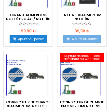
ECRAN XIAOMI REDMI
BATTERIE XIAOMI REDMI
NOTE 9 PRO 4G / NOTE 9S
NOTE 9S
EMPLACEMENT: Z2-R02-
E09
99,90 €
39,90 €
Ajouter au panier
Ajouter au panier


Rupture de stock - Faire
demande sur whatapps
CONNECTEUR DE CHARGE
CONNECTEUR DE CHARGE
XIAOMI REDMI NOTE 9S -
XIAOMI REDMI NOTE 9S -