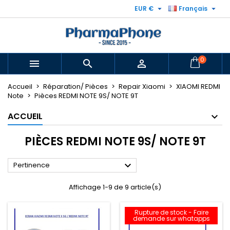


EUR €
Français
0



Accueil
Réparation/ Pièces
Repair Xiaomi
XIAOMI REDMI
Note
Pièces REDMI NOTE 9S/ NOTE 9T
ACCUEIL
PIÈCES REDMI NOTE 9S/ NOTE 9T

Pertinence
Affichage 1-9 de 9 article(s)
Rupture de stock - Faire
demande sur whatapps