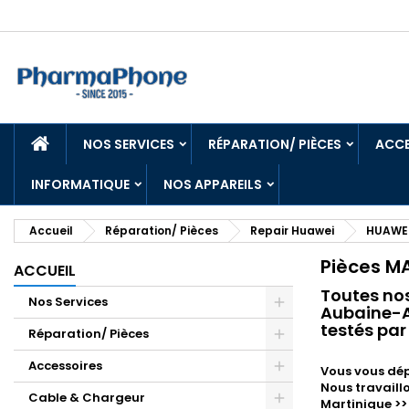
ACCUEIL
NOS SERVICES
RÉPARATION/ PIÈCES
ACCE
INFORMATIQUE
NOS APPAREILS
Accueil
Réparation/ Pièces
Repair Huawei
HUAWEI
Pièces MA
ACCUEIL
Toutes no
Nos Services
Aubaine-An
testés par
Réparation/ Pièces
Accessoires
Vous vous dép
Nous travaill
Cable & Chargeur
Martinique >>