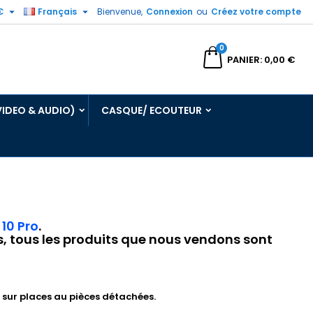


€
Français
Bienvenue,
Connexion
ou
Créez votre compte
0
echercher
PANIER
0,00 €
VIDEO & AUDIO)
CASQUE/ ECOUTEUR
10 Pro
.
ts, tous les produits que nous vendons sont
 sur places au pièces détachées.