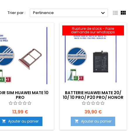



Trier par :
Pertinence
Rupture de stock - Faire
demande sur whatapps
OIR SIM HUAWEI MATE 10
BATTERIE HUAWEI MATE 20/
PRO
10/ 10 PRO/ P20 PRO/ HONOR
VIEW 20/ HONOR 9X
EMPLACEMENT: Z2-R5-E6
13,99 €
39,90 €
Ajouter au panier
Ajouter au panier

