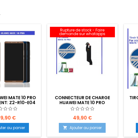
.
Rupture de stock - Faire
demande sur whatapps
WEI MATE 10 PRO
CONNECTEUR DE CHARGE
TIR
NT: Z2-R10-E04
HUAWEI MATE 10 PRO
49,90 €
49,90 €
uter au panier
Ajouter au panier
