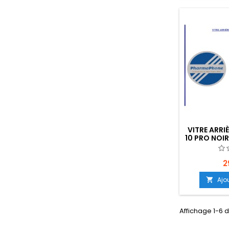
VITRE ARRI
10 PRO NOI
Z2
2
Ajo

Affichage 1-6 d