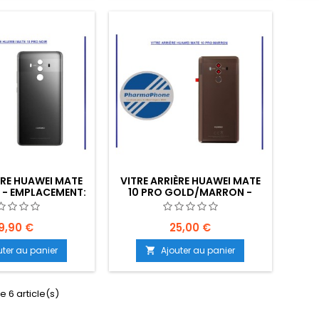
ÈRE HUAWEI MATE
VITRE ARRIÈRE HUAWEI MATE
R - EMPLACEMENT:
10 PRO GOLD/MARRON -
 R15 E48
EMPLACEMENT: Z2 R15 E48
9,90 €
25,00 €
uter au panier
Ajouter au panier

e 6 article(s)