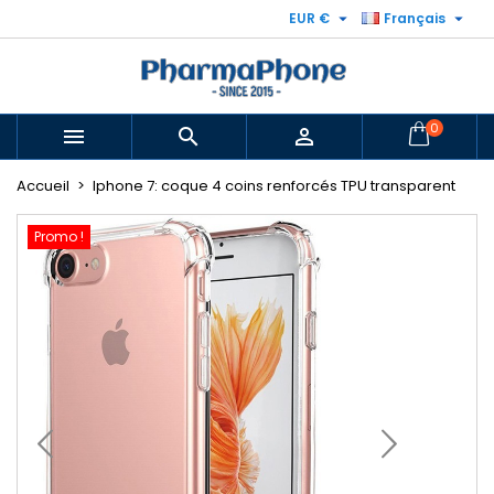


EUR €
Français
0



Accueil
Iphone 7: coque 4 coins renforcés TPU transparent
Promo !