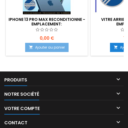
IPHONE 13 PRO MAX RECONDITIONNE -
VITRE ARRIER
EMPLACEMENT:
EMPL
0,00 €
79
Ajouter au panier
Ajou



PRODUITS

NOTRE SOCIÉTÉ

VOTRE COMPTE

CONTACT