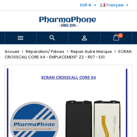


EUR €
Français
0



Accueil
Réparation/ Pièces
Repair Autre Marque
ECRAN
CROSSCALL CORE X4 - EMPLACEMENT: Z2 - R07 - E01