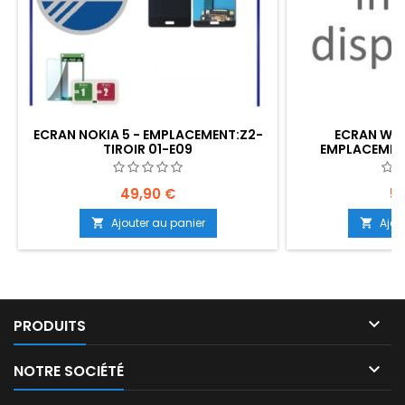
ECRAN NOKIA 5 - EMPLACEMENT:Z2-
ECRAN WIKO
TIROIR 01-E09
EMPLACEMENT
49,90 €
59
Ajouter au panier
Ajou



PRODUITS

NOTRE SOCIÉTÉ