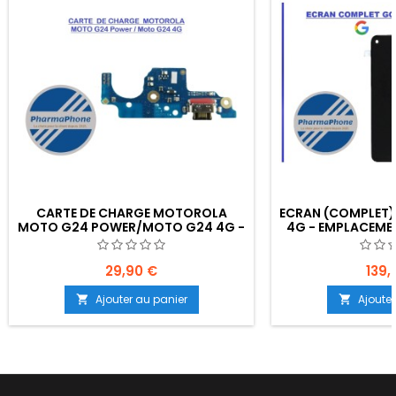
CARTE DE CHARGE MOTOROLA
ECRAN (COMPLET)
MOTO G24 POWER/MOTO G24 4G -
4G - EMPLACEMEN
EMPLACEMENT : Z02-R15-E15
29,90 €
139,
Ajouter au panier
Ajouter

