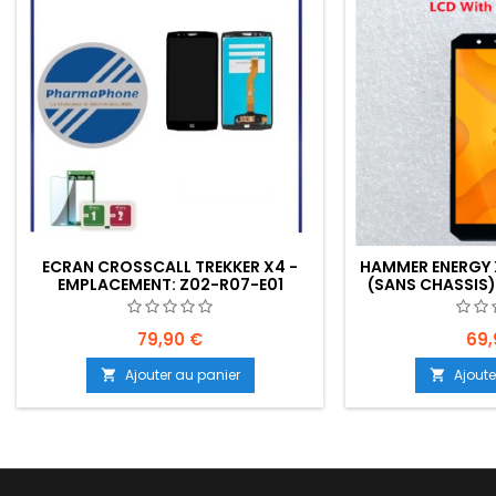
ECRAN CROSSCALL TREKKER X4 -
HAMMER ENERGY 
EMPLACEMENT: Z02-R07-E01
(SANS CHASSIS)
Z02-R
79,90 €
69,
Ajouter au panier
Ajoute

