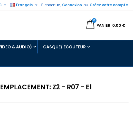


€
Français
Bienvenue,
Connexion
ou
Créez votre compte
0
echercher
PANIER
0,00 €
VIDEO & AUDIO)
CASQUE/ ECOUTEUR
EMPLACEMENT: Z2 - R07 - E1