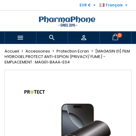


EUR €
Français
0



Accueil
Accessoires
Protection Ecran
[MAGASIN 01] FILM
HYDROGEL PROTECT ANTI-ESPION (PRIVACY/ FUME) -
EMPLACEMENT : MAG01-BAAA-E04