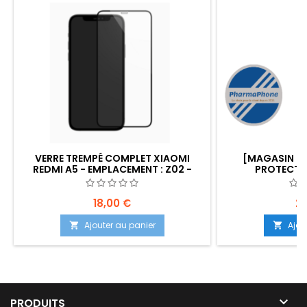
VERRE TREMPÉ COMPLET XIAOMI
[MAGASIN 01
REDMI A5 - EMPLACEMENT : Z02 -
PROTECT A
B200 - E02
EMPLACEMENT 
18,00 €
24
Ajouter au panier
Ajou



PRODUITS